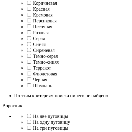
Коричневая
Красная
Кремовая
Персиковая
Песочная
Розовая
Серая
Синяя
Сиреневая
Темно-серая
Темно-синяя
Терракот
Фиолетовая
Черная
Шампань
По этим критериям поиска ничего не найдено
Воротник
На две пуговицы
На одну пуговицу
На три пуговицы