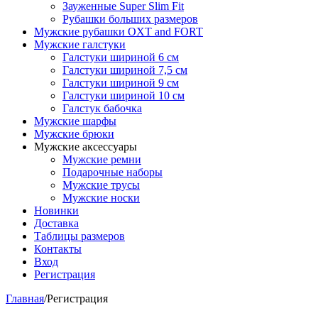
Зауженные Super Slim Fit
Рубашки больших размеров
Мужские рубашки OXT and FORT
Мужские галстуки
Галстуки шириной 6 см
Галстуки шириной 7,5 см
Галстуки шириной 9 см
Галстуки шириной 10 см
Галстук бабочка
Мужские шарфы
Мужские брюки
Мужские аксессуары
Мужские ремни
Подарочные наборы
Мужские трусы
Мужские носки
Новинки
Доставка
Таблицы размеров
Контакты
Вход
Регистрация
Главная
/
Регистрация