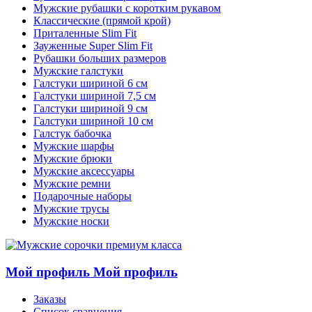
Мужские рубашки с коротким рукавом
Классические (прямой крой)
Приталенные Slim Fit
Зауженные Super Slim Fit
Рубашки больших размеров
Мужские галстуки
Галстуки шириной 6 см
Галстуки шириной 7,5 см
Галстуки шириной 9 см
Галстуки шириной 10 см
Галстук бабочка
Мужские шарфы
Мужские брюки
Мужские аксессуары
Мужские ремни
Подарочные наборы
Мужские трусы
Мужские носки
Мой профиль
Мой профиль
Заказы
Список сравнения