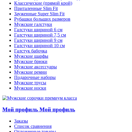
Классические (прямой крой)
Приталенные Slim Fit
Зауженные Super Slim Fit
Рубашки больших размеров
Мужские галстуки
Галстуки шириной 6 см
Галстуки шириной 7,5 см
Галстуки шириной 9 см
Галстуки шириной 10 см
Галстук бабочка
Мужские шарфы
Мужские брюки
Мужские аксессуары
Мужские ремни
Подарочные наборы
Мужские трусы
Мужские носки
Мой профиль
Мой профиль
Заказы
Список сравнения
Отложенные товары